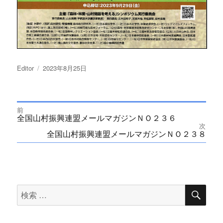
投
Editor
投
2023年8月25日
稿
稿
者
日:
前
投
Previous
全国山村振興連盟メールマガジンＮＯ２３６
post:
次
Next
全国山村振興連盟メールマガジンＮＯ２３８
稿
post:
ナ
ビ
検
検
索
ゲ
索
ー
対