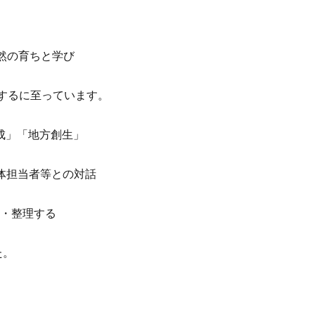
自然の育ちと学び
画するに至っています。
養成」「地方創生」
体担当者等との対話
討・整理する
た。