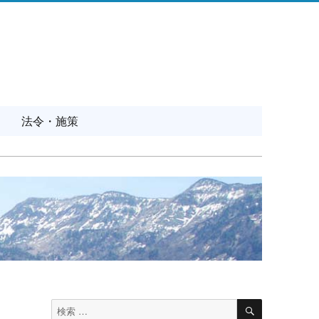
法令・施策
検
検
索