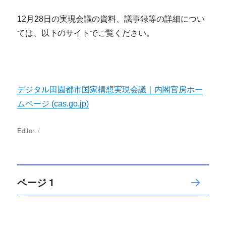
12月28日の実現会議の資料、議事録等の詳細につい
ては、以下のサイトでご覧ください。
デジタル田園都市国家構想実現会議｜内閣官房ホー
ムページ (cas.go.jp)
投
Editor
投
稿
稿
者
日:
投
ページ
1
次の
稿
ペー
ジ