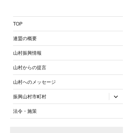
TOP
連盟の概要
山村振興情報
山村からの提言
山村へのメッセージ
サ
振興山村市町村
ブ
メ
ニ
法令・施策
ュ
ー
を
展