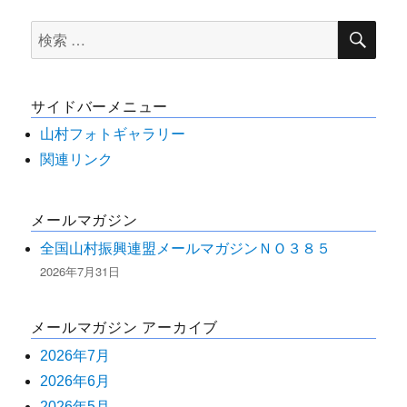
ナ
検
検
索
ビ
索
対
ゲ
サイドバーメニュー
象:
ー
山村フォトギャラリー
関連リンク
シ
メールマガジン
ョ
全国山村振興連盟メールマガジンＮＯ３８５
ン
2026年7月31日
メールマガジン アーカイブ
2026年7月
2026年6月
2026年5月