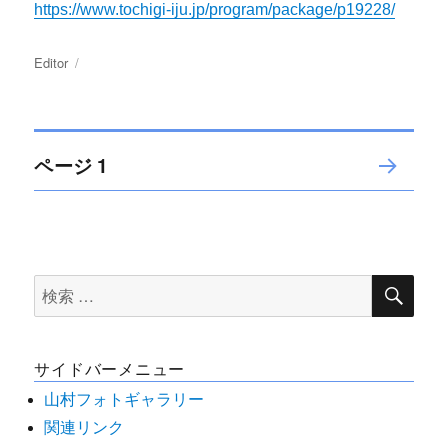
https://www.tochigi-iju.jp/program/package/p19228/
投
Editor
投
稿
稿
者
日:
投
ページ
1
次の
稿
ペー
ジ
ナ
検
検
索
ビ
索
対
ゲ
サイドバーメニュー
象:
ー
山村フォトギャラリー
関連リンク