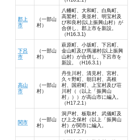
八幡町、大和町、白鳥町、
高鷲村、美並村、明宝村及
郡上
（一部山
び和良村(以上振興山村）が
市
村）
合併し、郡上市を新設。
（H16.3.1)
萩原町、小坂町、下呂町、
下呂
（一部山
金山町及び馬瀬村(以上振興
市
村）
山村）が合併し、下呂市を
新設。（H16.3.1）
丹生川村、清見村、宮村、
久々野町、朝日村、高根
高山
（一部山
村、国府町、上宝村及び荘
市
村）
川村（（以上「振興山
村」））が高山市に編入。
（H17.2.1）
洞戸村、板取村、武儀町及
（一部山
び上之保村（以上「振興山
関市
村）
村）が関市に編入。
（H17.2.7）