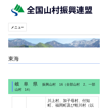
メニュー
東海
岐 阜 県
振興山村 16（全部山村 2、一部
山村 14）
川上村、加子母村、付知
町、福岡町及び蛭川村（以