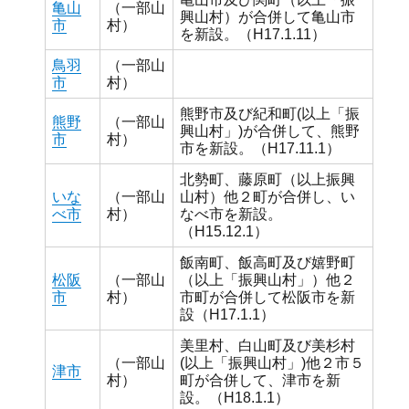
亀山
（一部山
興山村）が合併して亀山市
市
村）
を新設。（H17.1.11）
鳥羽
（一部山
市
村）
熊野市及び紀和町(以上「振
熊野
（一部山
興山村」)が合併して、熊野
市
村）
市を新設。（H17.11.1）
北勢町、藤原町（以上振興
いな
（一部山
山村）他２町が合併し、い
べ市
村）
なべ市を新設。
（H15.12.1）
飯南町、飯高町及び嬉野町
松阪
（一部山
（以上「振興山村」）他２
市
村）
市町が合併して松阪市を新
設（H17.1.1）
美里村、白山町及び美杉村
（一部山
(以上「振興山村」)他２市５
津市
村）
町が合併して、津市を新
設。（H18.1.1）