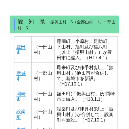
愛 知 県
振興山村 6（全部山村 1、一部山
村 5）
藤岡町、小原村、足助町、
豊田
（一部山
下山村、旭町及び稲武町
市
村）
（以上「振興山村」）が豊
田市に編入。（H17.4.1）
鳳来町及び作手村(以上「振
新城
（一部山
興山村」)他１市が合併し
市
村）
て、新城市を新設。
（H17.10.1）
岡崎
（一部山
額田町(「振興山村」)が岡崎
市
村）
市に編入。（H18.1.1）
設楽町及び津具村(以上「振
設楽
（一部山
興山村」)が合併して、設楽
町
村）
町を新設。（H17.10.1）