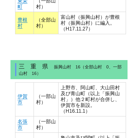
東栄
（一部山
町
村）
富山村（振興山村）が豊根
豊根
（全部山
村（振興山村）に編入。
村
村）
（H17.11.27）
三 重 県
振興山村 16（全部山村 0、一部
山村 16）
上野市、阿山町、大山田村
及び青山町（以上「振興山
伊賀
（一部山
村」）他２町村が合併し、
市
村）
伊賀市を新設。
（H16.11.1）
名張
（一部山
市
村）
亀山市及び関町（以上「振