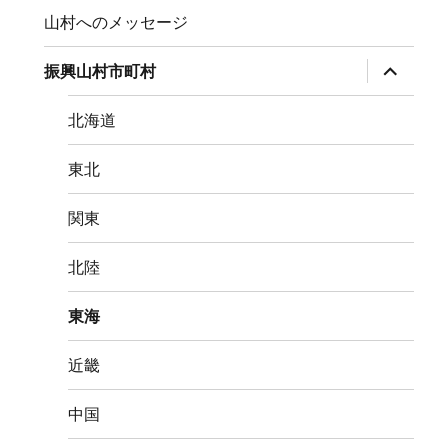
山村へのメッセージ
サ
振興山村市町村
ブ
メ
ニ
北海道
ュ
ー
を
東北
展
開
関東
北陸
東海
近畿
中国