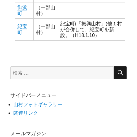
御浜
（一部山
町
村）
紀宝町(「振興山村」)他１村
紀宝
（一部山
が合併して、紀宝町を新
町
村）
設。（H18.1.10）
検
検
索
索
対
サイドバーメニュー
象:
山村フォトギャラリー
関連リンク
メールマガジン