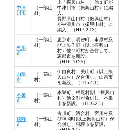
上「振興山村」）他１町が
中津
（一部山
中津川市（振興山村）に編
川市
村）
入。
長野県山口村（振興山村）
が中津川市（振興山村）に
編入。（H17.2.13）
（一部山
恵那市、明智町、串原村及
村）
び上矢作町（以上振興山
恵那
村）他２町村が合併して、
市
恵那市を新設。
（H16.10.25）
伊自良村、美山町（以上振
山県
（一部山
興山村）が合併し、山県市
市
村）
を新設。（H15.4.1）
本巣町、根尾村(以上振興山
本巣
（一部山
村）他２町が合併し、本巣
市
村）
市を新設。（H16.2.1）
古川町、河合村、宮川村及
飛騨
（一部山
び神岡町(以上振興山村）が
市
村）
合併し、飛騨市を新設。
（H16.2.1）