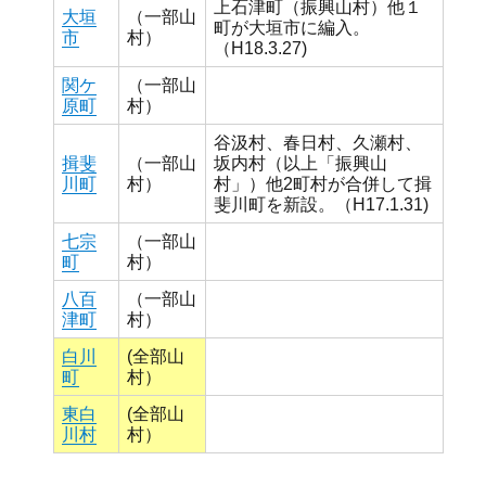
上石津町（振興山村）他１
大垣
（一部山
町が大垣市に編入。
市
村）
（H18.3.27)
関ケ
（一部山
原町
村）
谷汲村、春日村、久瀬村、
揖斐
（一部山
坂内村（以上「振興山
川町
村）
村」）他2町村が合併して揖
斐川町を新設。（H17.1.31)
七宗
（一部山
町
村）
八百
（一部山
津町
村）
白川
(全部山
町
村）
東白
(全部山
川村
村）