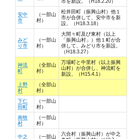
市を新設。（H18.2.20）
松井田町（振興山村）他１
安中
（一部山
市が合併して、安中市を新
市
村）
設。（H18.3.18）
大間々町及び東村（以上
みど
（一部山
「振興山村」）他１町が合
り市
村）
併して、みどり市を新設。
（H18.3.27）
万場町と中里村（以上振興
神流
（全部山
山村）が合併し、神流町を
町
村）
新設。（H15.4.1）
上野
（全部山
村
村）
下仁
（一部山
田町
村）
南牧
（一部山
村
村）
六合村（振興山村）が中之
中之
（一部山