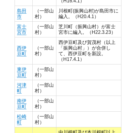
（H16.4.1）
島田
（一部山
川根町(振興山村)が島田市に
市
村）
編入。（H20.4.1）
富士
（一部山
芝川町（振興山村）が富士
宮市
村）
宮市に編入。（H22.3.23）
西伊豆町及び賀茂村（以上
西伊
（一部山
「振興山村」）が合併し
豆町
村）
て、西伊豆町を新設。
（H17.4.1）
東伊
（一部山
豆町
村）
河津
（一部山
町
村）
南伊
（一部山
豆町
村）
松崎
（一部山
町
村）
中川根町及び本川根町以上