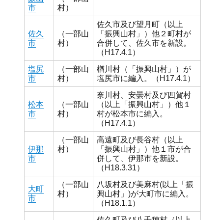
市
村）
佐久市及び望月町（以上
佐久
（一部山
「振興山村」）他２町村が
市
村）
合併して、佐久市を新設。
（H17.4.1）
塩尻
（一部山
楢川村（「振興山村」）が
市
村）
塩尻市に編入。（H17.4.1）
奈川村、安曇村及び四賀村
松本
（一部山
（以上「振興山村」）他１
市
村）
村が松本市に編入。
（H17.4.1）
（一部山
高遠町及び長谷村（以上
伊那
村）
「振興山村」）他１市が合
市
併して、伊那市を新設。
（H18.3.31）
（一部山
八坂村及び美麻村(以上「振
大町
村）
興山村」)が大町市に編入。
市
（H18.1.1）
佐久町及び八千穂村（以上