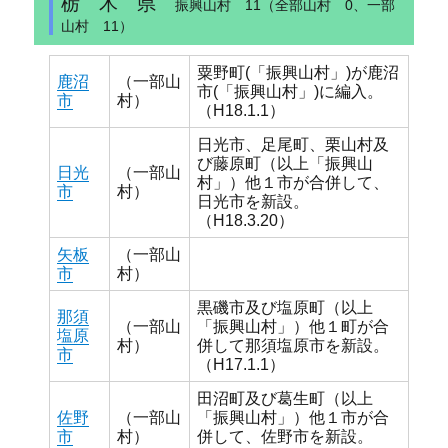
栃 木 県
振興山村 11（全部山村 0、一部
山村 11）
粟野町(「振興山村」)が鹿沼
鹿沼
（一部山
市(「振興山村」)に編入。
市
村）
（H18.1.1）
日光市、足尾町、栗山村及
び藤原町（以上「振興山
日光
（一部山
村」）他１市が合併して、
市
村）
日光市を新設。
（H18.3.20）
矢板
（一部山
市
村）
黒磯市及び塩原町（以上
那須
（一部山
「振興山村」）他１町が合
塩原
村）
併して那須塩原市を新設。
市
（H17.1.1）
田沼町及び葛生町（以上
佐野
（一部山
「振興山村」）他１市が合
市
村）
併して、佐野市を新設。