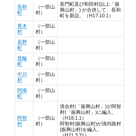
長門町及び和田村(以上「振
長和
（一部山
興山村」) が合併して、長和
町
村）
町を新設。（H17.10.1）
青木
（一部山
村
村）
辰野
（一部山
町
村）
箕輪
（一部山
町
村）
中川
（一部山
村
村）
阿南
（一部山
町
村）
浪合村(「振興山村」)が阿智
村(「振興山村」)に編入。
阿智
（一部山
（H18.1.1）
村
村）
阿智村(振興山村)が清内路村
(振興山村)を編入。
（H21.3.31）