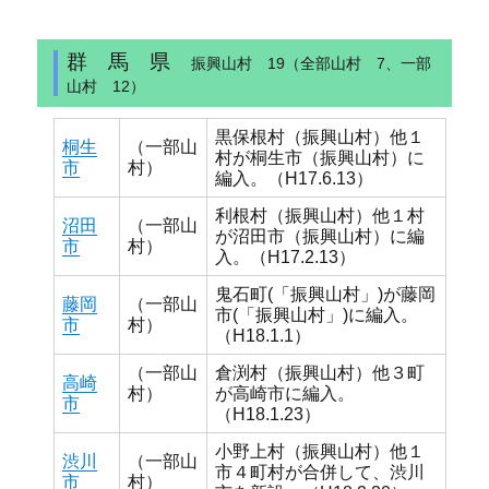
群 馬 県
振興山村 19（全部山村 7、一部
山村 12）
黒保根村（振興山村）他１
桐生
（一部山
村が桐生市（振興山村）に
市
村）
編入。（H17.6.13）
利根村（振興山村）他１村
沼田
（一部山
が沼田市（振興山村）に編
市
村）
入。（H17.2.13）
鬼石町(「振興山村」)が藤岡
藤岡
（一部山
市(「振興山村」)に編入。
市
村）
（H18.1.1）
（一部山
倉渕村（振興山村）他３町
高崎
村）
が高崎市に編入。
市
（H18.1.23）
小野上村（振興山村）他１
渋川
（一部山
市４町村が合併して、渋川
市
村）