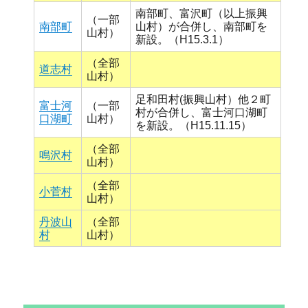
南部町、富沢町（以上振興
（一部
南部町
山村）が合併し、南部町を
山村）
新設。（H15.3.1）
（全部
道志村
山村）
足和田村(振興山村）他２町
富士河
（一部
村が合併し、富士河口湖町
口湖町
山村）
を新設。（H15.11.15）
（全部
鳴沢村
山村）
（全部
小菅村
山村）
丹波山
（全部
村
山村）