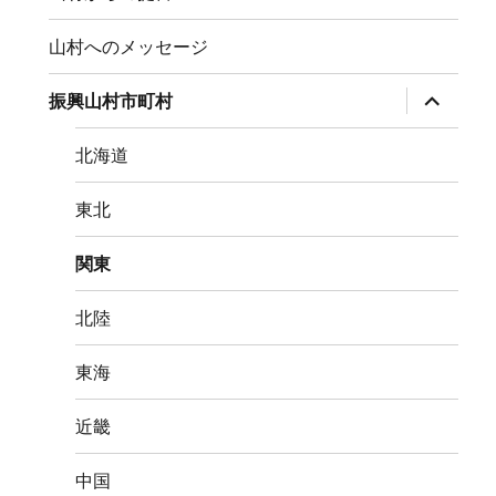
山村へのメッセージ
サ
振興山村市町村
ブ
メ
ニ
北海道
ュ
ー
を
東北
展
開
関東
北陸
東海
近畿
中国