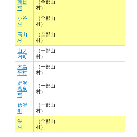
朝日
（全部山
村
村）
小谷
（全部山
村
村）
高山
（全部山
村
村）
山ノ
（一部山
内町
村）
木島
（一部山
平村
村）
野沢
（一部山
温泉
村）
村
信濃
（一部山
町
村）
栄
（全部山
村
村）