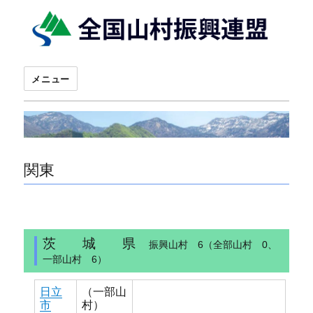
メニュー
関東
茨 城 県
振興山村 6（全部山村 0、
一部山村 6）
日立
（一部山
市
村）