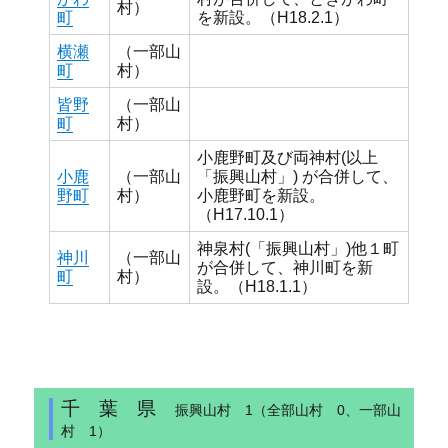
村）
町
を新設。（H18.2.1）
横瀬
（一部山
町
村）
皆野
（一部山
町
村）
小鹿野町及び両神村(以上
小鹿
（一部山
「振興山村」) が合併して、
野町
村）
小鹿野町を新設。
（H17.10.1）
神泉村(「振興山村」)他１町
神川
（一部山
が合併して、神川町を新
町
村）
設。（H18.1.1）
千 葉 県
振興山村 1（全部山村 0、一部山
村 1）