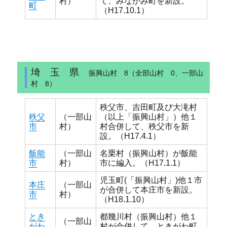
村）
て、みなかみ町を新設。
町
（H17.10.1）
埼 玉 県
振興山村 8（全部山村 0、一部山
村 8）
秩父市、吉田町及び大滝村
秩父
（一部山
（以上「振興山村」）他１
市
村）
村合併して、秩父市を新
設。（H17.4.1）
飯能
（一部山
名栗村（振興山村）が飯能
市
村）
市に編入。（H17.1.1）
児玉町(「振興山村」)他１市
本庄
（一部山
が合併して本庄市を新設。
市
村）
（H18.1.10）
とき
都幾川村（振興山村）他１
（一部山
がわ
村が合併して、ときがわ町