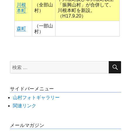
川根
（全部山
「振興山村」が合併して、
本町
村）
川根本町を新設。
（H17.9.20）
（一部山
森町
村）
検
検
索
索
対
サイドバーメニュー
象:
山村フォトギャラリー
関連リンク
メールマガジン