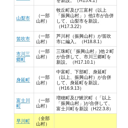
を新設。（H15.4.1）
牧丘町及び三富村（以上
（一部
「振興山村」）他1市が合併
山梨市
山村）
して、山梨市を新設。
（H17.3.22）
（一部
芦川村（振興山村）が笛吹
笛吹市
山村）
市に編入。（H18.8.1）
（一部
三珠町(「振興山村」)他２町
市川三
山村）
が合併して、市川三郷町を
郷町
新設。（H17.10.1）
中富町、下部町、身延町
（一部
（以上、振興山村）が合併
身延町
山村）
して、身延町を新設。
（H16.9.13）
増穂町及び鰍沢町（「以上
富士川
（一部
「振興山村」)が合併して、
町
山村）
富士川町を新設（H22.3.8）
（全部
早川町
山村）