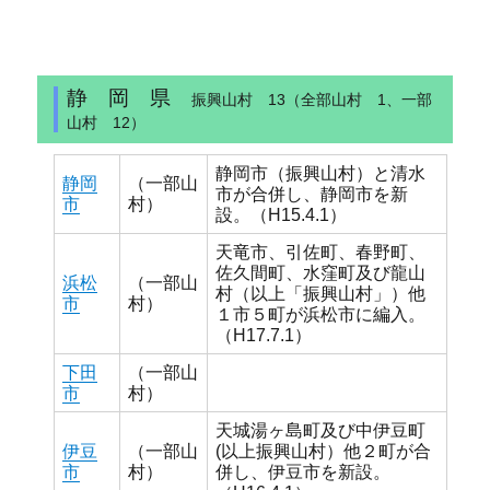
静 岡 県
振興山村 13（全部山村 1、一部
山村 12）
静岡市（振興山村）と清水
静岡
（一部山
市が合併し、静岡市を新
市
村）
設。（H15.4.1）
天竜市、引佐町、春野町、
佐久間町、水窪町及び龍山
浜松
（一部山
村（以上「振興山村」）他
市
村）
１市５町が浜松市に編入。
（H17.7.1）
下田
（一部山
市
村）
天城湯ヶ島町及び中伊豆町
伊豆
（一部山
(以上振興山村）他２町が合
市
村）
併し、伊豆市を新設。