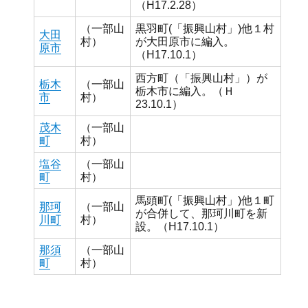
（H17.2.28）
（一部山
黒羽町(「振興山村」)他１村
大田
村）
が大田原市に編入。
原市
（H17.10.1）
西方町（「振興山村」）が
栃木
（一部山
栃木市に編入。（Ｈ
市
村）
23.10.1）
茂木
（一部山
町
村）
塩谷
（一部山
町
村）
馬頭町(「振興山村」)他１町
那珂
（一部山
が合併して、那珂川町を新
川町
村）
設。（H17.10.1）
那須
（一部山
町
村）