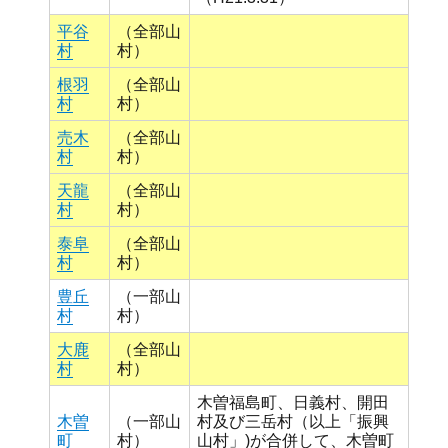
平谷
（全部山
村
村）
根羽
（全部山
村
村）
売木
（全部山
村
村）
天龍
（全部山
村
村）
泰阜
（全部山
村
村）
豊丘
（一部山
村
村）
大鹿
（全部山
村
村）
木曽福島町、日義村、開田
木曽
（一部山
村及び三岳村（以上「振興
町
村）
山村」)が合併して、木曽町