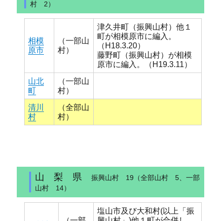
村 2）
津久井町（振興山村）他１
町が相模原市に編入。
相模
（一部山
（H18.3.20）
原市
村）
藤野町（振興山村）が相模
原市に編入。（H19.3.11）
山北
（一部山
町
村）
清川
（全部山
村
村）
山 梨 県
振興山村 19（全部山村 5、一部
山村 14）
塩山市及び大和村(以上「振
（一部
興山村」)他１町が合併し