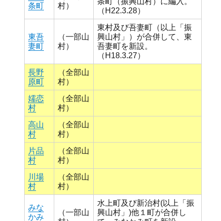
条町（振興山村）に編入。
条町
村）
（H22.3.28）
東村及び吾妻町（以上「振
東吾
（一部山
興山村」）が合併して、東
妻町
村）
吾妻町を新設。
（H18.3.27）
長野
（全部山
原町
村）
嬬恋
（全部山
村
村）
高山
（全部山
村
村）
片品
（全部山
村
村）
川場
（全部山
村
村）
水上町及び新治村(以上「振
みな
（一部山
興山村」)他１町が合併し
かみ