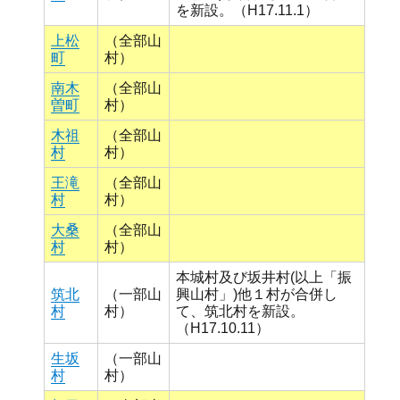
を新設。（H17.11.1）
上松
（全部山
町
村）
南木
（全部山
曽町
村）
木祖
（全部山
村
村）
王滝
（全部山
村
村）
大桑
（全部山
村
村）
本城村及び坂井村(以上「振
筑北
（一部山
興山村」)他１村が合併し
村
村）
て、筑北村を新設。
（H17.10.11）
生坂
（一部山
村
村）