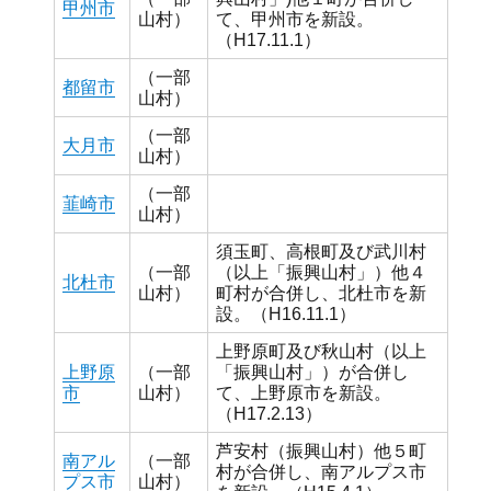
甲州市
山村）
て、甲州市を新設。
（H17.11.1）
（一部
都留市
山村）
（一部
大月市
山村）
（一部
韮崎市
山村）
須玉町、高根町及び武川村
（一部
（以上「振興山村」）他４
北杜市
山村）
町村が合併し、北杜市を新
設。（H16.11.1）
上野原町及び秋山村（以上
上野原
（一部
「振興山村」）が合併し
市
山村）
て、上野原市を新設。
（H17.2.13）
芦安村（振興山村）他５町
南アル
（一部
村が合併し、南アルプス市
プス市
山村）