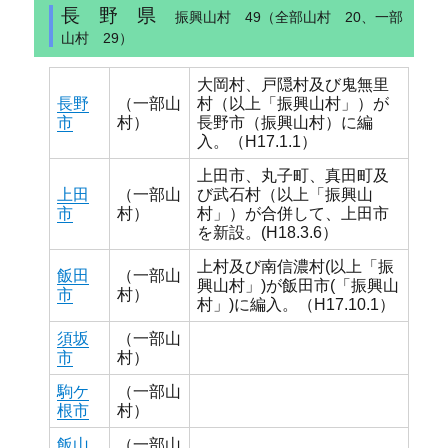
長 野 県
振興山村 49（全部山村 20、一部
山村 29）
大岡村、戸隠村及び鬼無里
長野
（一部山
村（以上「振興山村」）が
市
村）
長野市（振興山村）に編
入。（H17.1.1）
上田市、丸子町、真田町及
上田
（一部山
び武石村（以上「振興山
市
村）
村」）が合併して、上田市
を新設。(H18.3.6）
上村及び南信濃村(以上「振
飯田
（一部山
興山村」)が飯田市(「振興山
市
村）
村」)に編入。（H17.10.1）
須坂
（一部山
市
村）
駒ケ
（一部山
根市
村）
飯山
（一部山