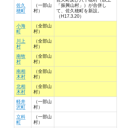
佐久
（一部山
「振興山村」）が合併し
穂町
村）
て、佐久穂町を新設。
（H17.3.20）
小海
（全部山
町
村）
川上
（全部山
村
村）
南牧
（全部山
村
村）
南相
（全部山
木村
村）
北相
（全部山
木村
村）
軽井
（一部山
沢町
村）
立科
（一部山
町
村）