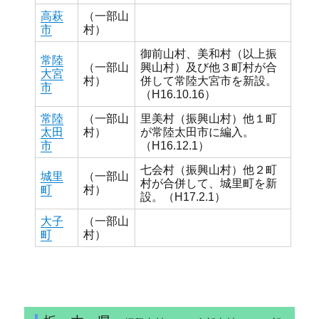
高萩
（一部山
市
村）
御前山村、美和村（以上振
常陸
（一部山
興山村）及び他３町村が合
大宮
村）
併して常陸大宮市を新設。
市
（H16.10.16）
常陸
（一部山
里美村（振興山村）他１町
太田
村）
が常陸太田市に編入。
市
（H16.12.1）
七会村（振興山村）他２町
城里
（一部山
村が合併して、城里町を新
町
村）
設。（H17.2.1）
大子
（一部山
町
村）