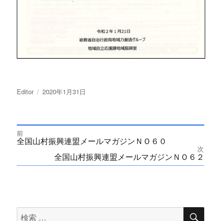
投
Editor
投
2020年1月31日
稿
稿
者
日:
前
投
Previous
全国山村振興連盟メールマガジンＮＯ６０
post:
次
Next
全国山村振興連盟メールマガジンＮＯ６２
稿
post:
ナ
ビ
検
検
索