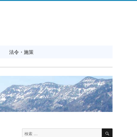
法令・施策
検
検
索