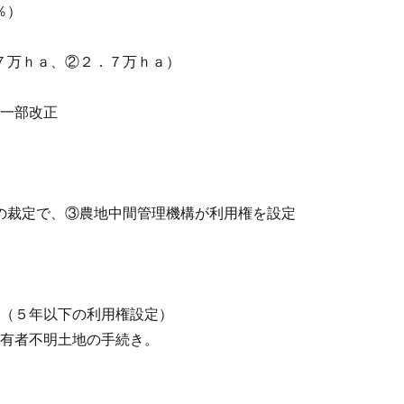
％）
７万ｈａ、②２．７万ｈａ）
の一部改正
の裁定で、③農地中間管理機構が利用権を設定
き（５年以下の利用権設定）
所有者不明土地の手続き。