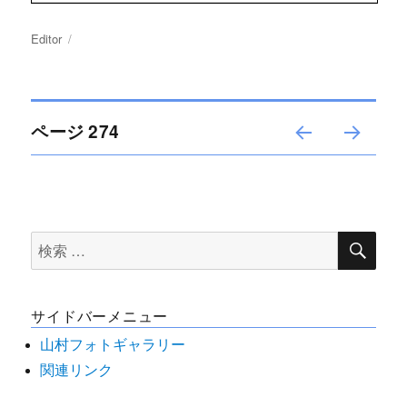
投
Editor
投
稿
稿
者
日:
投
ページ
274
前の
次の
稿
ペー
ペー
ジ
ジ
ナ
検
検
索
ビ
索
対
ゲ
サイドバーメニュー
象:
ー
山村フォトギャラリー
関連リンク
シ