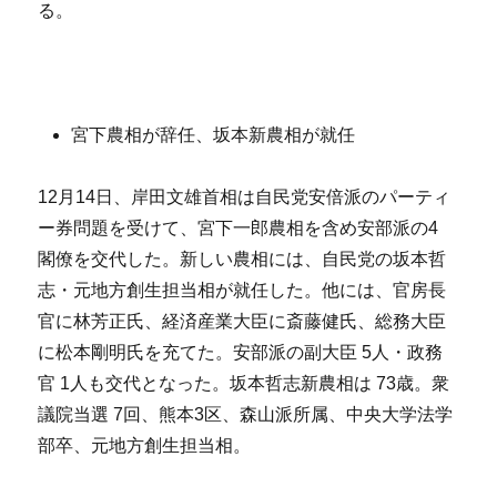
る。
宮下農相が辞任、坂本新農相が就任
12月14日、岸田文雄首相は自民党安倍派のパーティ
ー券問題を受けて、宮下一郎農相を含め安部派の4
閣僚を交代した。新しい農相には、自民党の坂本哲
志・元地方創生担当相が就任した。他には、官房長
官に林芳正氏、経済産業大臣に斎藤健氏、総務大臣
に松本剛明氏を充てた。安部派の副大臣 5人・政務
官 1人も交代となった。坂本哲志新農相は 73歳。衆
議院当選 7回、熊本3区、森山派所属、中央大学法学
部卒、元地方創生担当相。