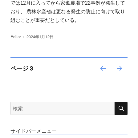
では12月に入ってから家禽農場で22事例が発生して
おり、 農林水産省は更なる発生の防止に向けて取り
組むことが重要だとしている。
投
Editor
投
2024年1月12日
稿
稿
者
日:
投
ページ
3
前の
次の
稿
ペー
ペー
ジ
ジ
ナ
検
検
索
ビ
索
対
ゲ
サイドバーメニュー
象: