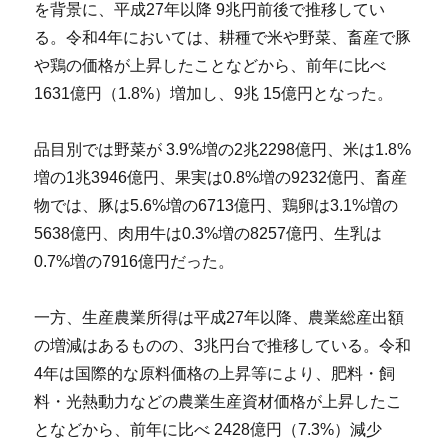
を背景に、平成27年以降 9兆円前後で推移してい
る。令和4年においては、耕種で米や野菜、畜産で豚
や鶏の価格が上昇したことなどから、前年に比べ
1631億円（1.8%）増加し、9兆 15億円となった。
品目別では野菜が 3.9%増の2兆2298億円、米は1.8%
増の1兆3946億円、果実は0.8%増の9232億円、畜産
物では、豚は5.6%増の6713億円、鶏卵は3.1%増の
5638億円、肉用牛は0.3%増の8257億円、生乳は
0.7%増の7916億円だった。
一方、生産農業所得は平成27年以降、農業総産出額
の増減はあるものの、3兆円台で推移している。令和
4年は国際的な原料価格の上昇等により、肥料・飼
料・光熱動力などの農業生産資材価格が上昇したこ
となどから、前年に比べ 2428億円（7.3%）減少