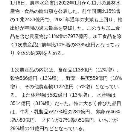
1月6日、農林水産省は2022年1月から11月の農林水
産物・食品の輸出額を公表した。前年同期比15%増
の１兆2433億円で、2021年通年の実績も上回り、輸
出額が年間の過去最高を突破した。このうち加工食
品を含む農産物は11%増の7977億円、加工食品を除
く1次農産品は前年比10%増の3385億円となってお
り 全体の約3割を占める。
１次農産品の内訳は、畜産品1138億円（12%増）、
穀物566億円（13%増）、野菜・果実559億円（18%
増）、その他農産物1122億円（5%増）となってい
る。 また林産物は582億円（13％増）、水産物は
3514億円（31%増）だった。特に大きく伸びた品目
は、牛乳・乳製品が27%増の281億円、 鶏卵が46%
増の80億円、 ブドウが17%増の51億円、いちごが
29%増の41億円などとなっている。