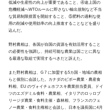
低減や生産性の向上が重要であること、④途上国の
危機軽減へWTOルールに即さない輸出規制など不当
な貿易制限措置を開始すること、⑤肥料の過剰な使
用の削減や使用効率の向上推進することなどを盛り
込んだ。
野村農相は、各国が自国の資源を有効活用すること
の必要性を強調し、持続可能な農業は国ごとに異な
る最適な取組で実現するべきだと訴えた。
また野村農相は、G 7 に加盟する5カ国・地域の農相
らと個別に会談した。カナダのビボー農業・農産食
料相、EU のヴォイチェホフスキ農業担当委員、ドイ
ツのエズデミル食料・農業相、イタリアのロッロブ
リージダ農業・食料主催・森林相、フランスのフェ
ノー農業・食料主権相と会談し、日本を議長国に4月