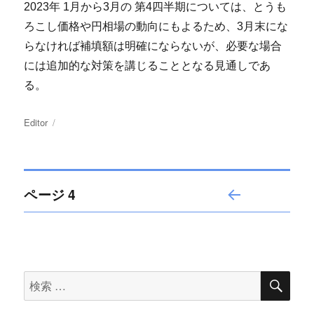
2023年 1月から3月の 第4四半期については、とうも
ろこし価格や円相場の動向にもよるため、3月末にな
らなければ補填額は明確にならないが、必要な場合
には追加的な対策を講じることとなる見通しであ
る。
投
Editor
投
稿
稿
者
日:
投
ページ
4
前の
稿
ペー
ジ
ナ
検
検
索
ビ
索