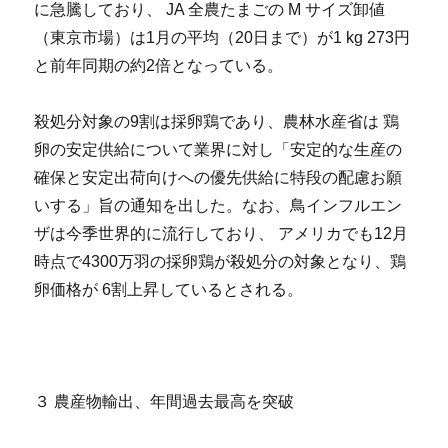
に急騰しており、 JA 全農たまごの M サイズ卸値
（東京市場）は1月の平均（20日まで）が1 kg 273円
と前年同期の約2倍となっている。
殺処分対象の9割は採卵鶏であり、農林水産省は 鶏
卵の安定供給について業界に対し「安定的な生産の
確保と安定出荷向けへの優先供給に特段の配慮お願
いする」旨の通知を出した。なお、鳥インフルエン
ザは今季世界的に流行しており、 アメリカでも12月
時点で4300万羽の採卵鶏が殺処分の対象となり、鶏
卵価格が 6割上昇しているとされる。
３ 農産物輸出、年間過去最高を突破