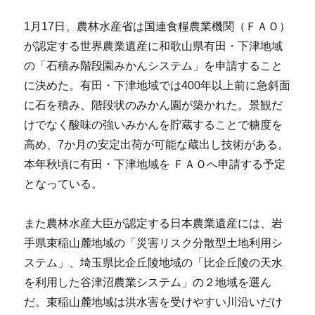
1月17日、農林水産省は国連食糧農業機関（ＦＡＯ）
が認定する世界農業遺産に和歌山県有田・下津地域
の「石積み階段園みかんシステム」を申請すること
に決めた。有田・下津地域では400年以上前に急斜面
に石を積み、階段状のみかん園が築かれた。景観だ
けでなく酸味の強いみかんを貯蔵することで糖度を
高め、7か月の安定出荷が可能な蔵出し技術がある。
本年秋頃に有田・下津地域を ＦＡＯへ申請する予定
となっている。
また農林水産大臣が認定する日本農業遺産には、岩
手県束稲山麓地域の「災害リスク分散型土地利用シ
ステム」、埼玉県比企丘陵地域の「比企丘陵の天水
を利用した谷津沼農業システム」の２地域を選ん
だ。束稲山麓地域は洪水害を受けやすい川沿いだけ