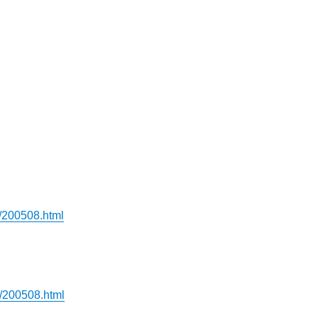
、
。
u/200508.html
u/200508.html