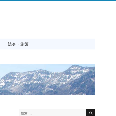
法令・施策
検
検
索