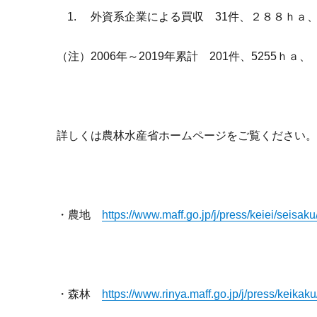
外資系企業による買収 31件、２８８ｈａ
（注）2006年～2019年累計 201件、5255ｈａ、
詳しくは農林水産省ホームページをご覧ください
・農地
https://www.maff.go.jp/j/press/keiei/seisak
・森林
https://www.rinya.maff.go.jp/j/press/keikak