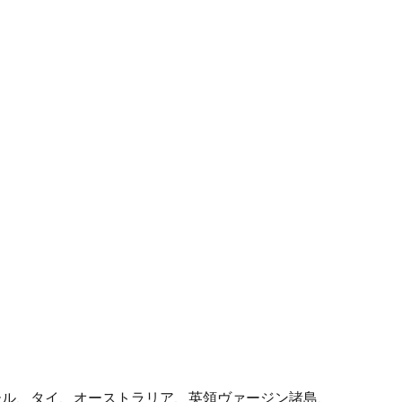
ール、タイ、オーストラリア、英領ヴァージン諸島、