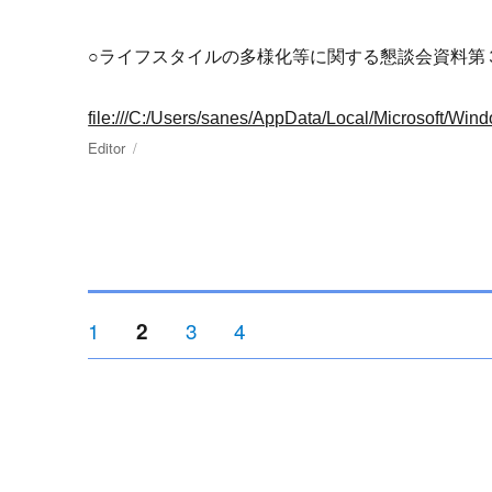
○ライフスタイルの多様化等に関する懇談会資料第
file:///C:/Users/sanes/AppData/Local/Microsoft/
投
Editor
投
稿
稿
者
日:
投
ペ
1
ペ
3
ペ
4
ペ
2
ー
ー
ー
ー
ジ
ジ
ジ
ジ
稿
ナ
ビ