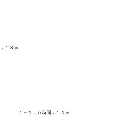
％
い：１３％
％ １～１．５時間：１４％