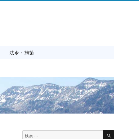
法令・施策
検
検
索