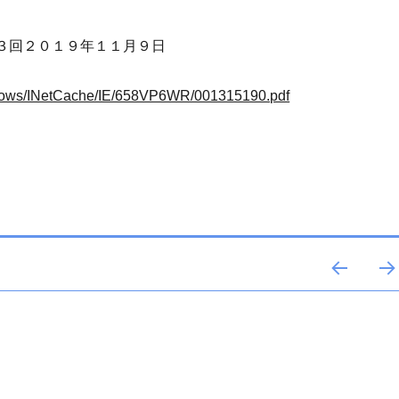
３回２０１９年１１月９日
Windows/INetCache/IE/658VP6WR/001315190.pdf
前の
次の
ペー
ペー
ジ
ジ