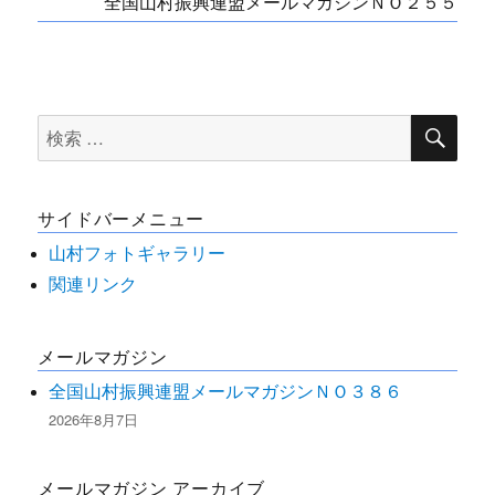
全国山村振興連盟メールマガジンＮＯ２５５
稿
post:
ナ
ビ
検
検
索
ゲ
索
ー
対
サイドバーメニュー
象:
シ
山村フォトギャラリー
ョ
関連リンク
ン
メールマガジン
全国山村振興連盟メールマガジンＮＯ３８６
2026年8月7日
メールマガジン アーカイブ