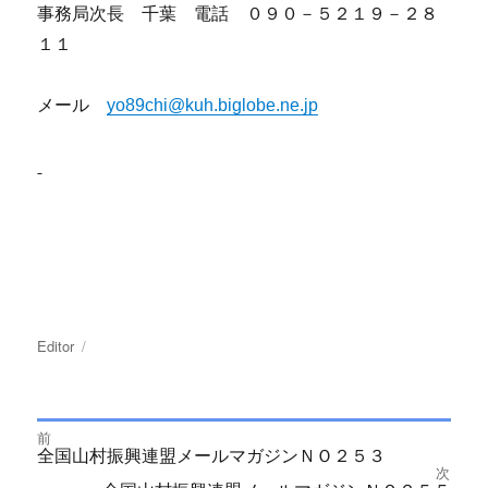
事務局次長 千葉 電話 ０９０－５２１９－２８
１１
メール
yo89chi@kuh.biglobe.ne.jp
投
Editor
投
稿
稿
者
日:
前
投
Previous
全国山村振興連盟メールマガジンＮＯ２５３
post:
次
Next