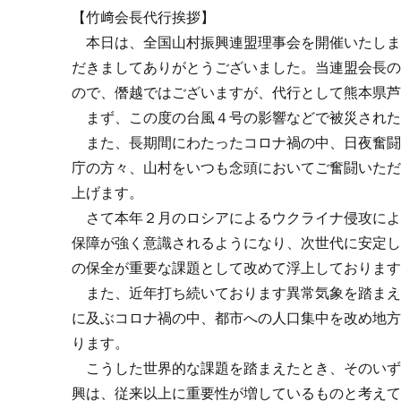
【竹﨑会長代行挨拶】
本日は、全国山村振興連盟理事会を開催いたしま
だきましてありがとうございました。当連盟会長
ので、僭越ではございますが、代行として熊本県
まず、この度の台風４号の影響などで被災された
また、長期間にわたったコロナ禍の中、日夜奮闘
庁の方々、山村をいつも念頭においてご奮闘いた
上げます。
さて本年２月のロシアによるウクライナ侵攻によ
保障が強く意識されるようになり、次世代に安定
の保全が重要な課題として改めて浮上しておりま
また、近年打ち続いております異常気象を踏まえ
に及ぶコロナ禍の中、都市への人口集中を改め地
ります。
こうした世界的な課題を踏まえたとき、そのいず
興は、従来以上に重要性が増しているものと考え