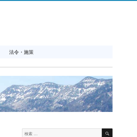
法令・施策
検
検
索