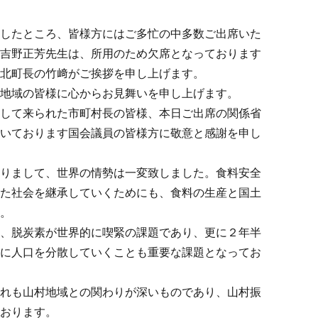
したところ、皆様方にはご多忙の中多数ご出席いた
の吉野正芳先生は、所用のため欠席となっております
芦北町長の竹﨑がご挨拶を申し上げます。
地域の皆様に心からお見舞いを申し上げます。
して来られた市町村長の皆様、本日ご出席の関係省
だいております国会議員の皆様方に敬意と感謝を申し
りまして、世界の情勢は一変致しました。食料安全
した社会を継承していくためにも、食料の生産と国土
す。
、脱炭素が世界的に喫緊の課題であり、更に２年半
方に人口を分散していくことも重要な課題となってお
れも山村地域との関わりが深いものであり、山村振
ております。