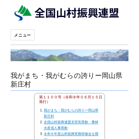
メニュー
我がまち・我がむらの誇りー岡山県
新庄村
第１１００号（令和８年０６月１５日
発行）
我がまち・我がむらの誇りー岡山県
新庄村
全国山村振興連盟支部長異動・農林
水産省人事異動
令和８年度山村振興実務研修会を開