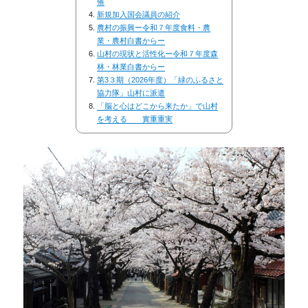
催
新規加入国会議員の紹介
農村の振興ー令和７年度食料・農
業・農村白書からー
山村の現状と活性化ー令和７年度森
林・林業白書からー
第3３期（2026年度）「緑のふるさと
協力隊」山村に派遣
「脳と心はどこから来たか」で山村
を考える 實重重実