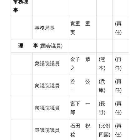
常務理
事
實重 重
(再
事務局長
実
任)
理 事
(国会議員)
金子 恭
(熊
(再
衆議院議員
之
本)
任)
谷 公
(兵
(再
衆議院議員
一
庫)
任)
宮下 一
(長
(再
衆議院議員
郎
野)
任)
石田 祝
(比例
(再
衆議院議員
稔
四国)
任)