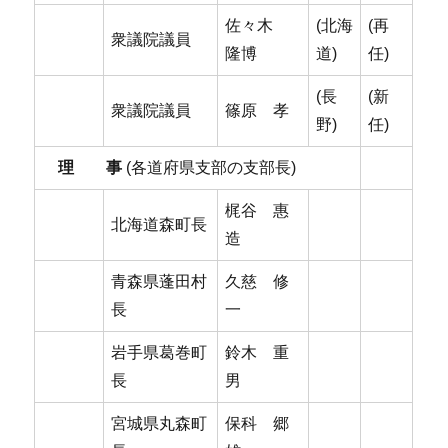
佐々木
(北海
(再
衆議院議員
隆博
道)
任)
(長
(新
衆議院議員
篠原 孝
野)
任)
理 事
(各道府県支部の支部長)
梶谷 惠
北海道森町長
造
青森県蓬田村
久慈 修
長
一
岩手県葛巻町
鈴木 重
長
男
宮城県丸森町
保科 郷