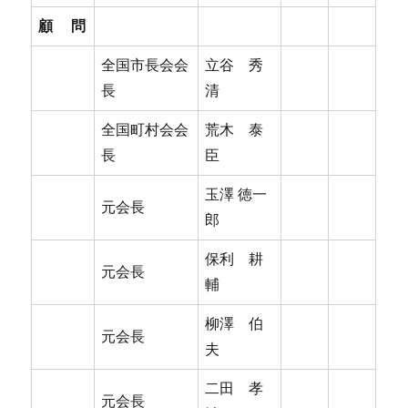
顧 問
全国市長会会
立谷 秀
長
清
全国町村会会
荒木 泰
長
臣
玉澤 徳一
元会長
郎
保利 耕
元会長
輔
柳澤 伯
元会長
夫
二田 孝
元会長