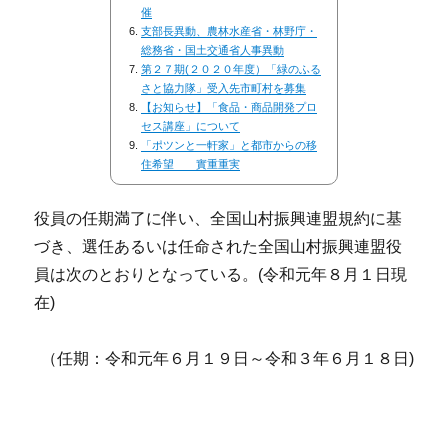
催
支部長異動、農林水産省・林野庁・
総務省・国土交通省人事異動
第２７期(２０２０年度）「緑のふる
さと協力隊」受入先市町村を募集
【お知らせ】「食品・商品開発プロ
セス講座」について
「ポツンと一軒家」と都市からの移
住希望 實重重実
役員の任期満了に伴い、全国山村振興連盟規約に基
づき、選任あるいは任命された全国山村振興連盟役
員は次のとおりとなっている。(令和元年８月１日現
在)
（任期：令和元年６月１９日～令和３年６月１８日)