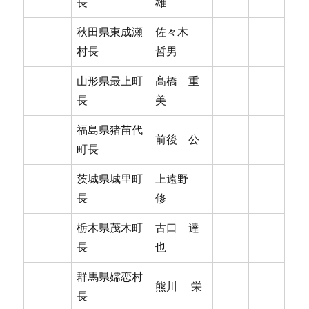
長
雄
秋田県東成瀬
佐々木
村長
哲男
山形県最上町
髙橋 重
長
美
福島県猪苗代
前後 公
町長
茨城県城里町
上遠野
長
修
栃木県茂木町
古口 達
長
也
群馬県嬬恋村
熊川 栄
長