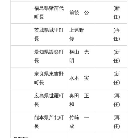
福島県猪苗代
(新
前後 公
町長
任)
茨城県城里町
上遠野
(再
長
修
任)
愛知県設楽町
横山 光
(新
長
明
任)
奈良県東吉野
(新
水本 実
町長
任)
広島県世羅町
奥田 正
(再
長
和
任)
熊本県芦北町
竹﨑 一
(再
長
成
任)