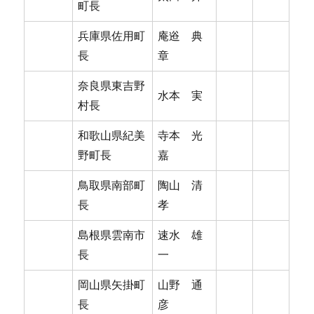
町長
兵庫県佐用町
庵逧 典
長
章
奈良県東吉野
水本 実
村長
和歌山県紀美
寺本 光
野町長
嘉
鳥取県南部町
陶山 清
長
孝
島根県雲南市
速水 雄
長
一
岡山県矢掛町
山野 通
長
彦