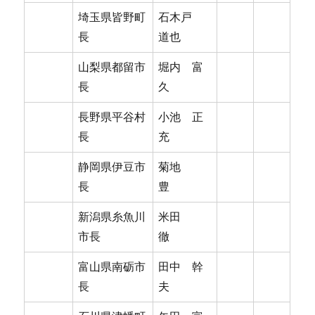
埼玉県皆野町
石木戸
長
道也
山梨県都留市
堀内 富
長
久
長野県平谷村
小池 正
長
充
静岡県伊豆市
菊地
長
豊
新潟県糸魚川
米田
市長
徹
富山県南砺市
田中 幹
長
夫