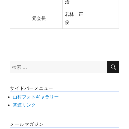
治
若林 正
元会長
俊
検
検
索
索
対
サイドバーメニュー
象:
山村フォトギャラリー
関連リンク
メールマガジン