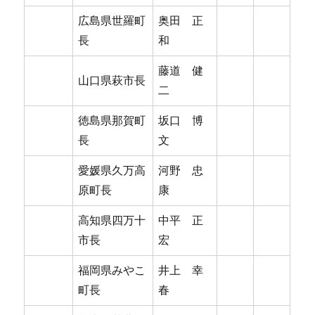
広島県世羅町
奥田 正
長
和
藤道 健
山口県萩市長
二
徳島県那賀町
坂口 博
長
文
愛媛県久万高
河野 忠
原町長
康
高知県四万十
中平 正
市長
宏
福岡県みやこ
井上 幸
町長
春