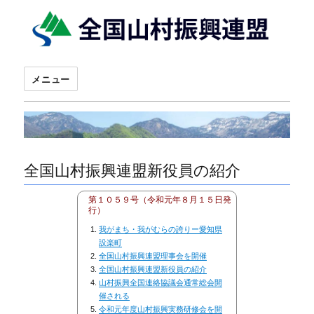
メニュー
全国山村振興連盟新役員の紹介
第１０５９号（令和元年８月１５日発
行）
我がまち・我がむらの誇りー愛知県
設楽町
全国山村振興連盟理事会を開催
全国山村振興連盟新役員の紹介
山村振興全国連絡協議会通常総会開
催される
令和元年度山村振興実務研修会を開