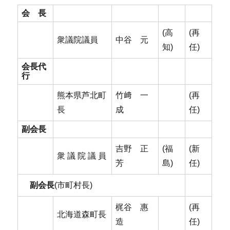
会 長
(高
(再
衆議院議員
中谷 元
知)
任)
会長代
行
熊本県芦北町
竹﨑 一
(再
長
成
任)
副会長
吉野 正
(福
(新
衆 議 院 議 員
芳
島)
任)
副会長
(市町村長)
梶谷 惠
(再
北海道森町長
造
任)