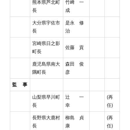
熊本県芦北町
竹﨑 一
長
成
大分県宇佐市
是永 修
長
治
宮崎県日之影
佐藤 貢
町長
鹿児島県南大
森田 俊
隅町長
彦
監 事
山梨県早川町
辻 一
(再
長
幸
任)
長野県大鹿村
柳島 貞
(再
長
康
任)