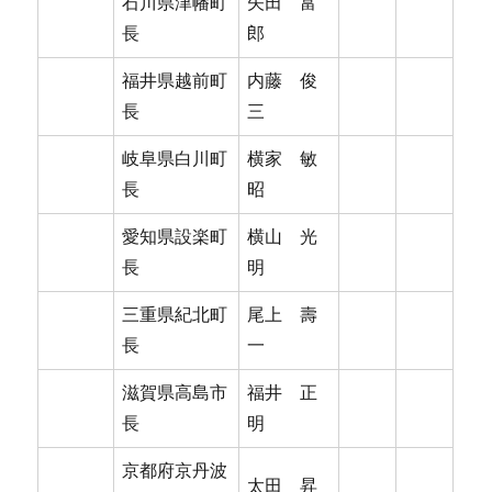
石川県津幡町
矢田 富
長
郎
福井県越前町
内藤 俊
長
三
岐阜県白川町
横家 敏
長
昭
愛知県設楽町
横山 光
長
明
三重県紀北町
尾上 壽
長
一
滋賀県高島市
福井 正
長
明
京都府京丹波
太田 昇