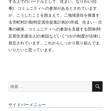
する上でのハードルとして、住まい、なりわい(仕
事)、コミュニティへの参加があるとされています
が、こうしたことを踏まえて、二地域居住を推進す
る市町村計画(特定居住促進計画)の作成、住まい・仕
事の確保、コミュニティへの参加を支援する団体(特
定居住支援法人)の創設などいくつかの制度が法律に
規定されています。これからしっかり取り組んでま
いりたいと思っています。
検
検
索
索
対
サイドバーメニュー
象: