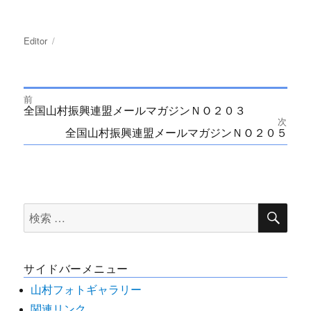
投
Editor
投
稿
稿
者
日:
前
投
Previous
全国山村振興連盟メールマガジンＮＯ２０３
post:
次
Next
全国山村振興連盟メールマガジンＮＯ２０５
稿
post:
ナ
ビ
検
検
索
ゲ
索
ー
対
サイドバーメニュー
象:
シ
山村フォトギャラリー
関連リンク