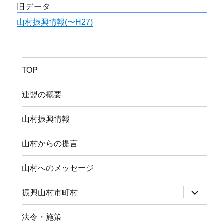
旧データ
山村振興情報(〜H27)
TOP
連盟の概要
山村振興情報
山村からの提言
山村へのメッセージ
サ
振興山村市町村
ブ
メ
ニ
法令・施策
ュ