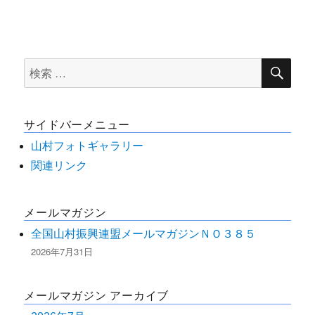
検
検
索
索
対
サイドバーメニュー
象:
山村フォトギャラリー
関連リンク
メールマガジン
全国山村振興連盟メールマガジンＮＯ３８５
2026年7月31日
メールマガジン アーカイブ