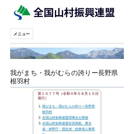
メニュー
我がまち・我がむらの誇りー長野県
根羽村
第１０７７号（令和４年０８月１５日
発行）
我がまち・我がむらの誇りー長野県
根羽村
全国山村振興連盟理事会を開催
全国山村振興連盟役員異動、農水
省・林野庁・国交省・総務省人事異