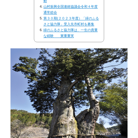
動
山村振興全国連絡協議会令和４年度
通常総会
第３０期(２０２３年度）「緑のふる
さと協力隊」受入先市町村を募集
緑のふるさと協力隊は、一生の貴重
な経験 實重重実