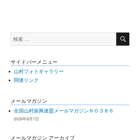
検
検
索
索
対
サイドバーメニュー
象:
山村フォトギャラリー
関連リンク
メールマガジン
全国山村振興連盟メールマガジンＮＯ３８６
2026年8月7日
メールマガジン アーカイブ