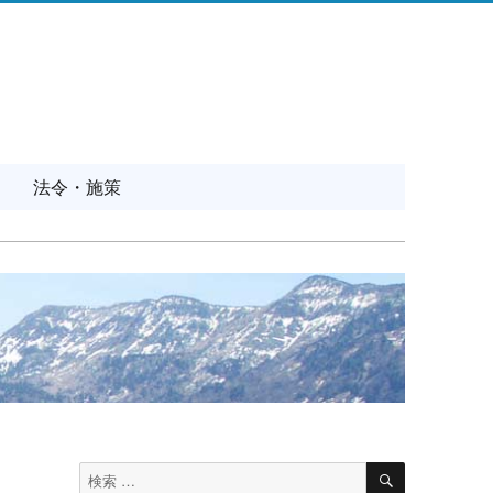
法令・施策
検
検
索