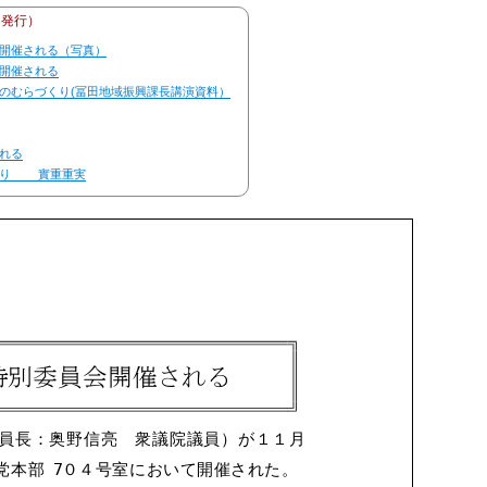
日発行）
開催される（写真）
開催される
のむらづくり(冨田地域振興課長講演資料）
れる
くり 實重重実