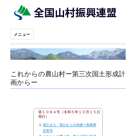
メニュー
これからの農山村ー第三次国土形成計
画からー
第１０８４号（令和５年１０月１５日
発行）
我がまち・我がむらの自慢ー島根県
安来市