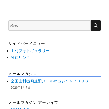
検
検
索
索
対
サイドバーメニュー
象:
山村フォトギャラリー
関連リンク
メールマガジン
全国山村振興連盟メールマガジンＮＯ３８６
2026年8月7日
メールマガジン アーカイブ