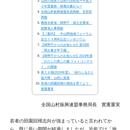
山村の現状と山村の活性化ー平成３
０年度森林・林業白書からー
全国山村振興連盟役員異動、支部長
異動
農林水産省・林野庁・国土交通省・
総務省人事異動
【ご案内】 中山間地域フォーラム
設立１３周年記念シンポジウム
【林野庁からのお知らせ】第19回
「聞き書き甲子園」
【林野庁からのお知らせ】2019年度
「わたしの美しの森 フォトコンテス
ト」の開催
第２６期(2019年度）「緑のふるさと
協力隊」山村に派遣
若者の田園回帰の潮流を育てよう
實重重美
全国山村振興連盟事務局長 實重重実
若者の田園回帰志向が強まっていると言われてか
ら、既に長い期間が経過しましたが、近年では「地