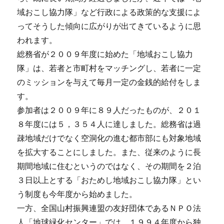
域おこし協力隊」など行政による政策的な支援によ
ってそうした傾向に広がりが出てきているように思
われます。
総務省が２００９年度に始めた「地域おこし協力
隊」は、若者と市町村をマッチングし、若者に一定
のミッションを与えて毎月一定の金銭的給付をしま
す。
参加者は２００９年に８９人だったものが、２０１
８年度には５，３５４人に達しました。総務省は過
疎地域だけでなく空洞化の進む都市部にも対象地域
を拡大することにしました。また、従来のように長
期間地域に住むというのではなく、その期間を２泊
３日以上とする「おためし地域おこし協力隊」とい
う制度も今年度から始めました。
一方、全国山村振興連盟の友好団体であるＮＰＯ法
人「地球緑化センター」では、１９９４年度から独