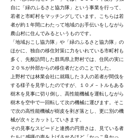
自に「緑のふるさと協力隊」という事業を行って、
若者と市町村をマッチングしています。こちらは若
者が約１年間にわたって地域のお手伝いをしながら
農山村に住んでみるというものです。
「地域おこし協力隊」や「緑のふるさと協力隊」の
ほかに、独自の移住対策に力をいれている市町村も
多く、先般訪問した群馬県上野村では、住民の実に
２０％が外部からの移住者だとのことでした。
上野村では林業会社に就職した３人の若者が間伐を
する様子を見学したのですが、１０メ－トルもある
樹木を見事に切り倒し、高性能機械を運転しながら
樹木を空中で一回転して次の機械に運びます。そこ
で次の高性能機械が樹皮を剥ぎ落とし、更に別の機
械が次々とカットしていきます。
その見事なスピードと連携の円滑さは、見ている者
たちに感嘆の声を上げさせるほど「かっこ良かっ