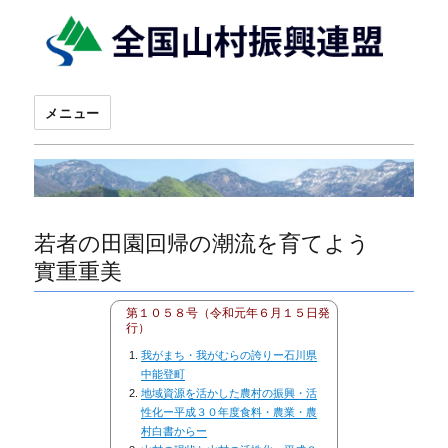
メニュー
若者の田園回帰の潮流を育てよう
實重重美
第１０５８号（令和元年６月１５日発
行）
我がまち・我がむらの誇りー石川県
中能登町
地域資源を活かした農村の振興・活
性化ー平成３０年度食料・農業・農
村白書からー