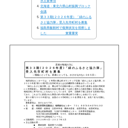
求主要事項
北海道・東北六県山村振興ブロック
会議
第３３期(２０２６年度）「緑のふる
さと協力隊」受入先市町村を募集
福島県飯館村で復興状況を視察しま
した 實重重実