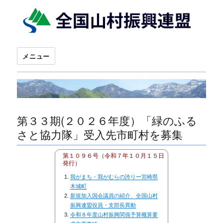
メニュー
第３３期(２０２６年度）「緑のふる
さと協力隊」受入先市町村を募集
第１０９６号（令和７年１０月１５日
発行）
我がまち・我がむらの誇りー宮崎県
木城町
新規加入国会議員の紹介、全国山村
振興連盟役員・支部長異動
令和８年度山村振興関係予算概算要