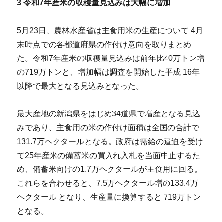
3
令和7年産米の収穫量見込みは大幅に増加
5月23日、農林水産省は主食用米の生産について 4月
末時点での各都道府県の作付け意向を取りまとめ
た。令和7年産米の収穫量見込みは前年比40万トン増
の719万トンと、増加幅は調査を開始した平成 16年
以降で最大となる見込みとなった。
最大産地の新潟県をはじめ34道県で増産となる見込
みであり、主食用の米の作付け面積は全国の合計で
131.7万ヘクタールとなる。政府は需給の逼迫を受け
て25年産米の備蓄米の買入れ入札を当面中止するた
め、備蓄米向けの1.7万ヘクタールが主食用に回る。
これらを合わせると、7.5万ヘクタール増の133.4万
ヘクタール となり、生産量に換算すると 719万トン
となる。