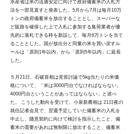
水産省は米の流通安定に向けて政府備蓄米の入札方
法を一部見直すと発表した。5月から7月は毎月10万
トンの政府備蓄米を放出することとし、スーパーな
ど販路を確保した上で入札に参加する集荷業者が優
先的に落札できる枠を新設して、毎月6万トンを当て
ることとした。国が放出分と同量の米を買い戻すル
ールは「原則1年以内」から「原則5年以内」に延長
した。
５月21日、石破首相は党首討論で5kg当たりの米価
格について、「米は3000円台でなければならない。
4000円台ということがあってはならない」と述べ
た。 こうした動向を受けて、小泉新農相は 21日夜の
就任記者会見で、翌週予定していた備蓄米の入札を
中止し、随意契約に向けて検討を指示したこと、備
蓄米の需要があれば無制限に放出すること、備蓄米