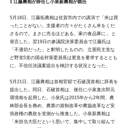
1
江藤農相が辞任し小泉新農相が就任
5月18日、江藤拓農相は佐賀市内での講演で「米は買
ったことがない。支援者の方々がたくさん米をくだ
さるので。まさに売るほどある。家の食品庫に」 と
発言した。翌19日の参議院決算委員会で江藤氏は
「不適切だった」と釈明したものの、立憲民主党な
ど野党5党の国会対策委員長は更迭を要求するととも
に、不信任決議案提出を検討する状況となった。
5月21日、江藤農相は首相官邸で石破茂首相に辞表を
提出した。同日、石破首相は、後任に小泉進次郎元
環境相を起用した。小泉氏は2015年から2年間、農
林部会長を務め、農業の規制改革や農協改革など安
倍政権の農政を党側から推進した。小泉新農相は
「米担当大臣だという思いで、集中して取り組んで