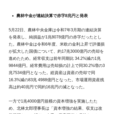
農林中金が連結決算で赤字8兆円と発表
5月22日、農林中央金庫は令和7年3月期の連結決算
を発表し、純損益が1兆8078億円の赤字だったとし
た。農林中金は令和6年度、米欧の金利上昇で評価損
が拡大した国債について、約17兆3000億円の売却を
進めたため。経常収支は前年同期比 34.2%減の1兆
9844億円。経常費用は売却損の計上で同30.2%増の3
兆7534億円となった。総資産は資産の売却で同
16.3%減の83兆 4988億円となった。市場運用資産残
高は約40兆円で同約16兆円の減となった。
一方で1兆4000億円規模の資本増強を実施したた
め、北林太郎理事長は「資本増強の結果、収支は改