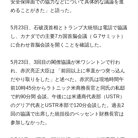
安全保障面での協力などについて具体的な議論を進
めることがきた」と語った。
5月23日、石破茂首相とトランプ大統領は電話で協議
し、カナダでの主要7カ国首脳会議（ G 7サミット）
に合わせ首脳会談を開くことを確認した。
5月23日、3回目の閣僚協議が米ワシントンで行わ
れ、赤沢亮正大臣は 「前回以上に率直かつ突っ込ん
だやり取りをした」と述べた。赤沢氏は現地時間午
前10時45分からラトニック米商務長官と同氏の私邸
で約90分間 会談。午後には米通商代表部（USTR）
のグリア代表とUSTR本部で120分会談した。過去2
回の協議で出席した統括役のベッセント財務長官は
参加しなかった。