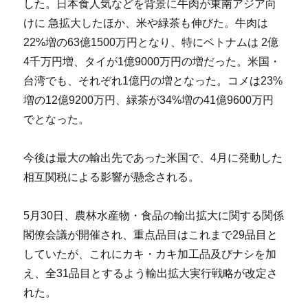
した。日本食人気などを背景に牛肉が東南アジア向
けに 急拡大したほか、米や緑茶も伸びた。牛肉は
22%増の63億1500万円となり、特にベトナムは 2億
4千万円増、タイが1億9000万円の増だった。米国・
台湾でも、それぞれ1億円の増となった。コメは23%
増の12億9200万円、緑茶が34%増の41億9600万円
でとなった。
今後は最大の輸出先であった米国で、4月に発動した
相互関税による影響が懸念される。
5月30日、農林水産物・食品の輸出拡大に関する関係
閣僚会議が開催され、重点品目はこれまで29品目と
していたが、これにカキ・カキ加工品及びナシを加
え、全31品目とするよう輸出拡大実行戦略が改定さ
れた。