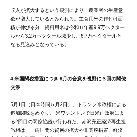
収入が拡大するという観測により、農業者の生産意
欲が増大しているとみられる。主食用米の作付け面
積が伸びる分、飼料用米は令和６年産9.9万ヘクター
ルから3.2万ヘクタール減少し、6.7万ヘクタールと
なる見込みとなっている。
4
米国関税措置につき 6月の合意を視野に３回の閣僚
交渉
5月1日（日本時間５月2日）、トランプ米政権による
追加関税をめぐり、 米ワシントンで日米両政府によ
る2回目の閣僚協議が行われた。赤沢亮正経済再生担
当相は、「両国間の貿易の拡大や非関税措置、経済