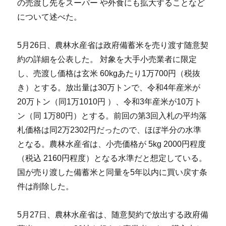
の売渡し先をスーパー や外食にも拡大することなど
について述べた。
5月26日、農林水産省は政府備蓄米を売り渡す随意契
約の詳細を公表した。 対象を大手小売業者に限定
し、売渡し価格は玄米 60kgあたり1万700円（税抜
き）とする。放出量は30万トンで、令和4年産米が
20万トン（同1万1010円 ）、令和3年産米が10万ト
ン（同 1万80円）とする。前回の第3回入札の平均落
札価格は同2万2302円だったので、ほぼ半分の水準
となる。農林水産省は、小売価格が 5kg 2000円程度
（税込 2160円程度）となる水準だと想定している。
国が売り渡した備蓄米と同量を5年以内に買い戻す条
件は削除した。
5月27日、農林水産省は、随意契約で放出する政府備