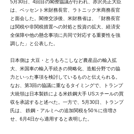
5月30日、4回目の閣僚協議が行われ、赤沢亮正大臣
は、ベッセント米財務長官、ラトニック米商務長官
と面会した。閣僚交渉後、米財務省は、「財務長官
は関税や非関税措置への対処と投資の拡大、経済安
全保障や他の懸念事項に共同で対応する重要性を強
調した」と公表した。
日本側は 大豆・とうもろこしなど農産品の輸入拡
大、米国車の輸入手続きの簡略化、造船分野での協
力といった事項を検討しているものと伝えられる。
なお、第3回の協議に重なるタイミングで、トランプ
大統領は日本製鉄による米鉄鋼大手 USスチールの買
収を承認すると述べた。一方で、5月30日、トランプ
氏は、 鉄鋼・アルミへの追加関税を50％に倍増さ
せ、6月4日から適用すると表明した。